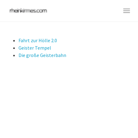
Skip
to
Togg
main
navig
content
Fahrt zur Hölle 2.0
Geister Tempel
Die große Geisterbahn