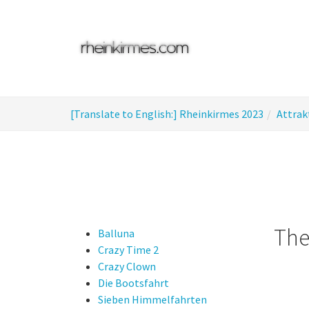
Skip
to
main
content
You
[Translate to English:] Rheinkirmes 2023
Attrak
are
here:
The
Balluna
Crazy Time 2
Crazy Clown
Die Bootsfahrt
Sieben Himmelfahrten