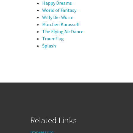
Happy Dreams
World of Fantasy
Willy Der Wurm
Märchen Karussell
The Flying Air Dance
Traumflug
Splash
Related Links
Impressum