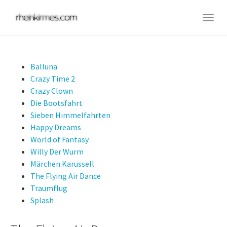
Skip
to
Togg
main
navig
content
Balluna
Crazy Time 2
Crazy Clown
Die Bootsfahrt
Sieben Himmelfahrten
Happy Dreams
World of Fantasy
Willy Der Wurm
Märchen Karussell
The Flying Air Dance
Traumflug
Splash