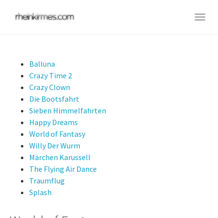
Skip
to
Togg
main
navig
content
Balluna
Crazy Time 2
Crazy Clown
Die Bootsfahrt
Sieben Himmelfahrten
Happy Dreams
World of Fantasy
Willy Der Wurm
Märchen Karussell
The Flying Air Dance
Traumflug
Splash