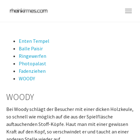
Skip
to
Togg
main
navig
content
Enten Tempel
Balle Paisir
Ringewerfen
Photopalast
Fadenziehen
WOODY
WOODY
Bei Woody schlägt der Besucher mit einer dicken Holzkeule,
so schnell wie möglich auf die aus der Spielfläsche
auftauchenden Stoff-Köpfe. Haut man mit einer gewissen
Kraft auf den Kopf, so verschwindet er und taucht an einer
anderen Stelle wieder auf.