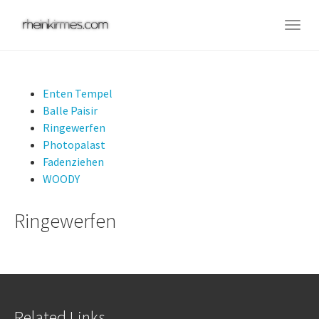
Skip
to
Togg
main
navig
content
Enten Tempel
Balle Paisir
Ringewerfen
Photopalast
Fadenziehen
WOODY
Ringewerfen
Related Links